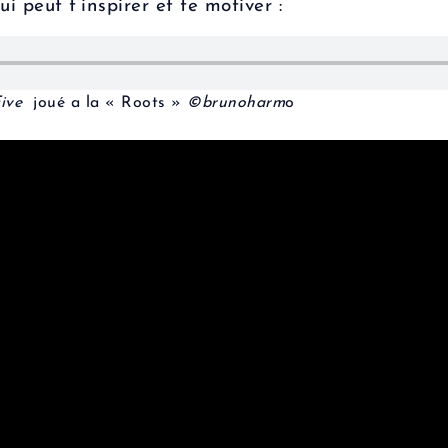
i peut t’inspirer et te motiver :
Five
joué a la « Roots »
©brunoharm
o