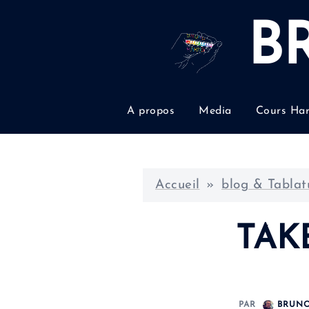
Aller
au
B
contenu
A propos
Media
Cours Ha
Accueil
»
blog & Tablat
TAK
PAR
BRUN