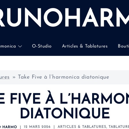
RUNOHAR
rmonica
O-Studio
Articles & Tablatures
Bout
ures
»
Take Five à l’harmonica diatonique
E FIVE À L’HARMO
DIATONIQUE
12 MARS 2026
ARTICLES & TABLATURES
,
TABLATUR
O HARMO