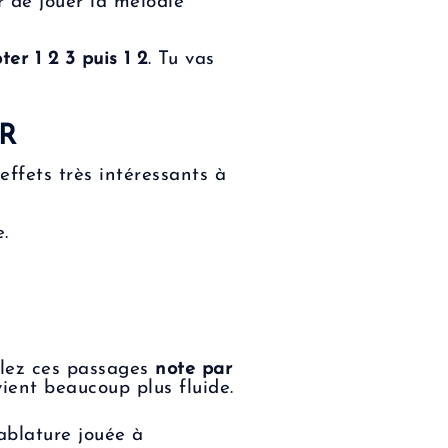
r de jouer la mélodie
er 1 2 3 puis 1 2
. Tu vas
R
effets très intéressants à
.
illez ces passages
note par
vient beaucoup plus fluide.
ablature jouée à