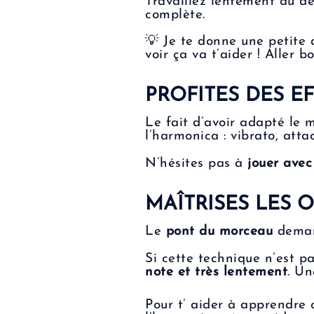
Travaillez lentement au dé
complète.
💡 Je te donne une petite
voir ça va t’aider ! Aller b
PROFITES DES E
Le fait d’avoir adapté le
l’harmonica : vibrato, atta
N’hésites pas à
jouer ave
MAÎTRISES LES
Le
pont du morceau
demand
Si cette technique n’est p
note et très lentement
. Un
Pour t’ aider à apprendre 