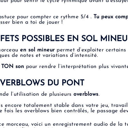
but pour sentir le cycle rythmique avant d’essaye
 astuce pour compter ce rythme 5/4 .
Tu peux compt
osser bien a toi de jouer !
FFETS POSSIBLES EN SOL MINEU
 morceau
en sol mineur
permet d’exploiter certains 
ques de notes et variations d’intensité.
c TON son
pour rendre l’interprétation plus vivante
 OVERBLOWS DU PONT
e l’utilisation de plusieurs
overblows
.
as encore totalement stable dans votre jeu, trava
e fois les overblows bien contrôlés, le passage de
ce morceau, voici un enregistrement audio de la t