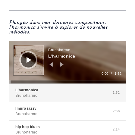
Plongée dans mes dernières compositions,
l’harmonica s’invite à explorer de nouvelles
mélodies.
Lecteur
audio
Brunoharmo
L'harmonica
0:00
/
1:52
L'harmonica
1:52
Brunoharmo
Impro jazzy
2:38
Brunoharmo
hip hop blues
2:14
Brunoharmo